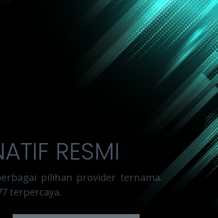
ATIF RESMI
erbagai pilihan provider ternama.
77 terpercaya.