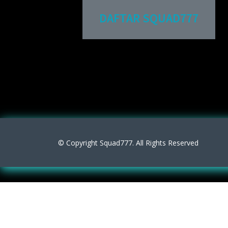
DAFTAR SQUAD777
© Copyright Squad777. All Rights Reserved