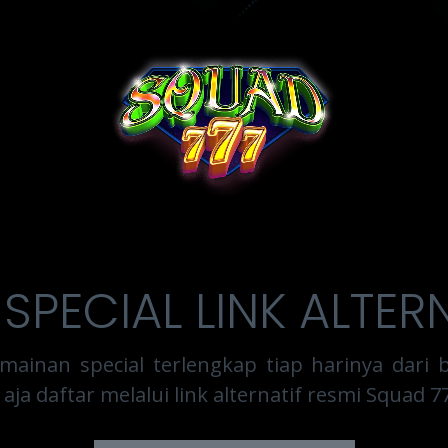
SPECIAL LINK ALTERN
ainan special terlengkap tiap harinya dari b
a daftar melalui link alternatif resmi Squad 7