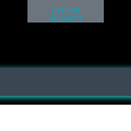
LIVECHAT
SQUAD777